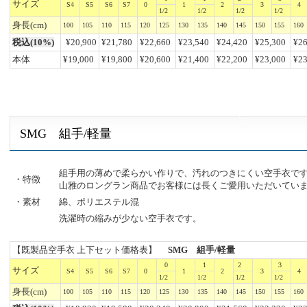
サイズ
S4
S5
S6
S7
0
1
2
3
4
1/2
1/2
1/2
1/2
身長(cm)
100
105
110
115
120
125
130
135
140
145
150
155
160
税込(10%)
¥20,900
¥21,780
¥22,660
¥
23,540
¥24,420
¥25,300
¥26
本体
¥19,000
¥19,800
¥20,600
¥21,400
¥22,200
¥23,000
¥23
SMG 組手/軽量
組手用の薄めで柔らかい作りで、汚れのつきにくい空手衣で
・特徴
山雅のロングラン商品でお客様には長くご愛用いただいてい
・素材
綿、ポリエステル混
洗濯時の縮みが少ない空手衣です。
【既製品空手衣 上下セット価格表】
SMG
組手/軽量
0
1
2
3
サイズ
S4
S5
S6
S7
0
1
2
3
4
1/2
1/2
1/2
1/2
身長(cm)
100
105
110
115
120
125
130
135
140
145
150
155
160