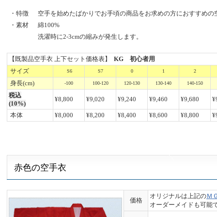
・特徴
空手を始めたばかりでお手頃の商品をお求めの方におすすめの
・素材
綿100%
洗濯時に2-3cmの縮みが発生します。
【既製品空手衣 上下セット価格表】
KG 初心者用
サイズ
S6
S7
0
1
2
身長(cm)
-100
100-120
120-130
130-140
140-150
税込
¥8,800
¥9,020
¥9,240
¥9,460
¥9,680
¥
(10%)
本体
¥8,000
¥8,200
¥8,400
¥8,600
¥8,800
¥
赤色の空手衣
オリジナルは上記の
Ｍ
価格
オーダーメイドも可能