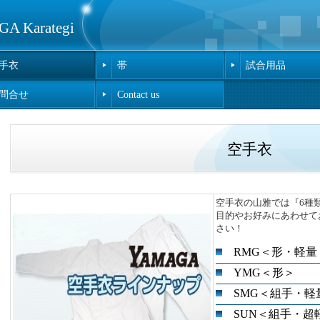
Karategi
手衣
帯
試合用品
問合せ
Contact us
空手衣
空手衣の山雅では『6種
目的やお好みにあわせて
さい！
RMG＜形・軽量
YMG＜形＞
SMG＜組手・軽
SUN＜組手・超