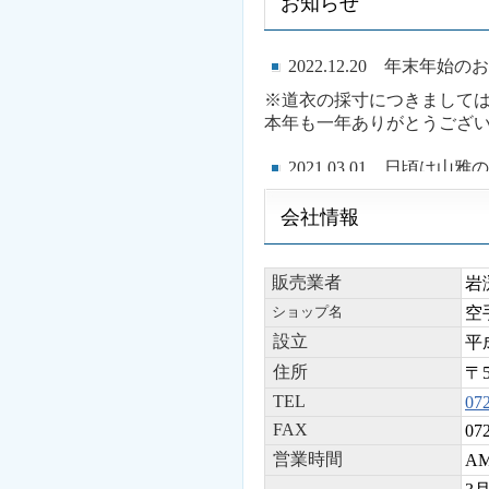
お知らせ
2022.12.20
年末年始の
※道衣の採寸につきまし
本年も一年ありがとうござ
2021.03.01 日頃
昨年は新型コロナウイルス
会社情報
今年は感染対策を整えて行
オーダーメイドのご注文に
販売業者
岩
ショップ名
空
設立
平
住所
〒
TEL
07
FAX
07
営業時間
AM