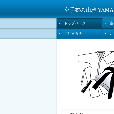
空手衣の山雅 YAMAGA 
トップページ
空
ご注文方法
お