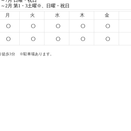
月～7月 日曜・祝日
月～2月 第1・3土曜※、日曜・祝日
月
火
水
木
金
○
○
○
○
○
○
○
○
○
○
より徒歩3分 ※駐車場あります。