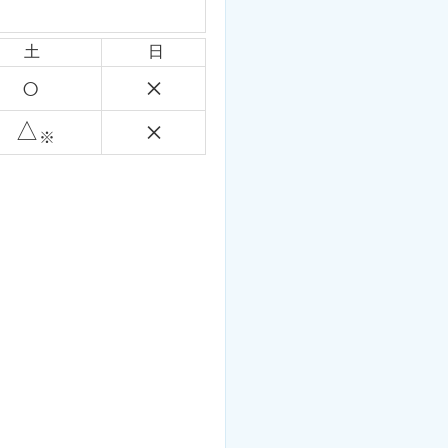
土
日
○
×
×
△
※