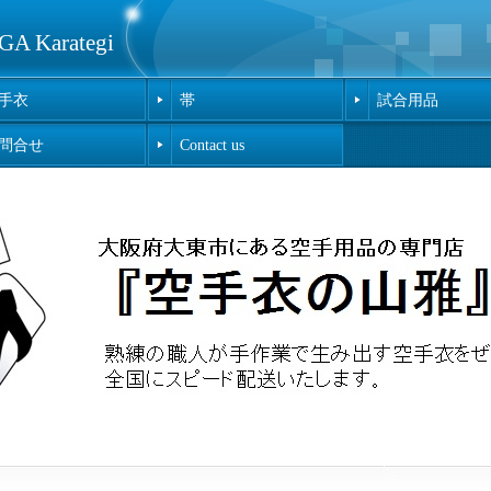
Karategi
手衣
帯
試合用品
問合せ
Contact us