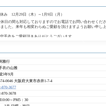
お休み 12月29日（木）～1月9日（月）
ては休日の間も対応しておりますのでお電話でお問い合わ
いました。来年も相変わらぬご愛顧を頂けますようお願い申し
は山雅の空手衣をご愛顧頂きありがとうございます。
の影響により大会が軒並みに中止となりました。
われることと思われます。
はお時間がかかりますので、お早めのご来店、ご注文をお願い
渕雅行
手衣の山雅
成5年9月
574-0046 大阪府大東市赤井1-7-4
2-870-3677
2-870-3678
10:00～PM5：30